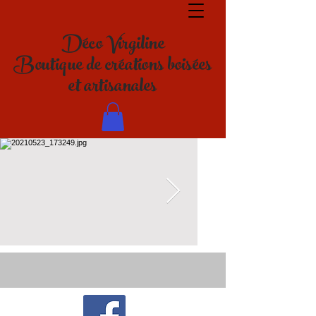
Déco Virgiline
Boutique de créations boisées
et artisanales