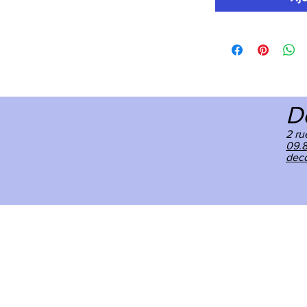
D
2 ru
09.
deco